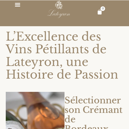
0
CRÉMANT DE BORDEAUX D’EXCEPTION | LATEYRON – LIVRAISON RAPIDE EN FRANCE
L’Excellence des
Vins Pétillants de
Lateyron, une
Histoire de Passion
Sélectionner
son Crémant
de
Bordeaux,